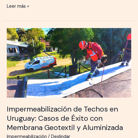
Leer más »
Impermeabilización
de
Techos
en
Uruguay:
Casos
de
Éxito
con
Membrana
Impermeabilización de Techos en
Geotextil
Uruguay: Casos de Éxito con
y
Membrana Geotextil y Aluminizada
Aluminizada
Impermeabilización
/
Deslindar