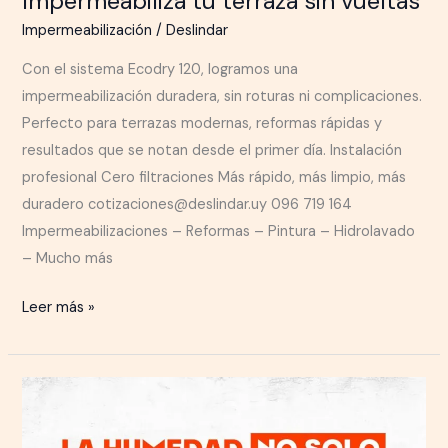
Impermeabilizá tu terraza sin vueltas
Impermeabilización
/
Deslindar
Con el sistema Ecodry 120, logramos una
impermeabilización duradera, sin roturas ni complicaciones.
Perfecto para terrazas modernas, reformas rápidas y
resultados que se notan desde el primer día. Instalación
profesional Cero filtraciones Más rápido, más limpio, más
duradero cotizaciones@deslindar.uy 096 719 164
Impermeabilizaciones – Reformas – Pintura – Hidrolavado
– Mucho más
Leer más »
La
humedad
no