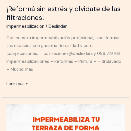
¡Reformá sin estrés y olvidate de las
filtraciones!
Impermeabilización
/
Deslindar
Con nuestra impermeabilización profesional, transformás
tus espacios con garantía de calidad y cero
complicaciones. ⠀ cotizaciones@deslindar.uy 096 719 164
Impermeabilizaciones – Reformas – Pintura – Hidrolavado
– Mucho más
Leer más »
Impermeabilizá
tu
terraza