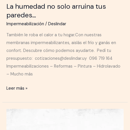
La humedad no solo arruina tus
paredes…
Impermeabilización
/
Deslindar
También le roba el calor a tu hogar.Con nuestras
membranas impermeabilizantes, aislás el frío y ganás en
confort. Descubre cómo podemos ayudarte. Pedí tu
presupuesto: cotizaciones@deslindar.uy 096 719 164
Impermeabilizaciones – Reformas – Pintura – Hidrolavado
– Mucho más
Leer más »
Un
nuevo
trabajo