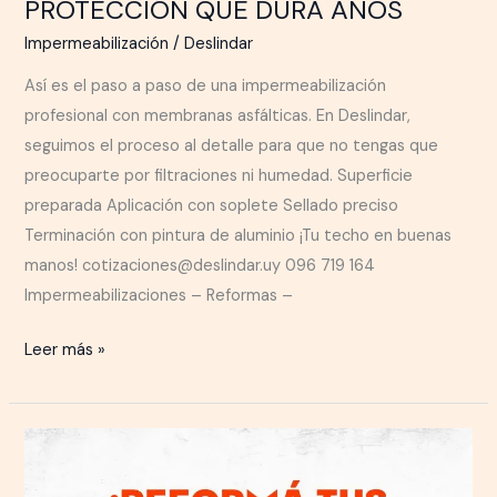
PROTECCIÓN QUE DURA AÑOS
Impermeabilización
/
Deslindar
Así es el paso a paso de una impermeabilización
profesional con membranas asfálticas. En Deslindar,
seguimos el proceso al detalle para que no tengas que
preocuparte por filtraciones ni humedad. Superficie
preparada Aplicación con soplete Sellado preciso
Terminación con pintura de aluminio ¡Tu techo en buenas
manos! cotizaciones@deslindar.uy 096 719 164
Impermeabilizaciones – Reformas –
Leer más »
¡Reformá
sin