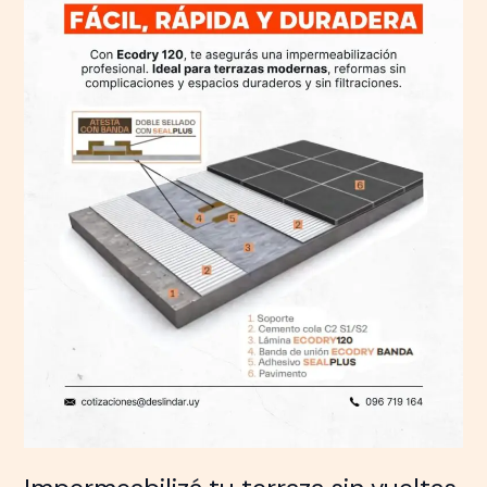
sin
vueltas