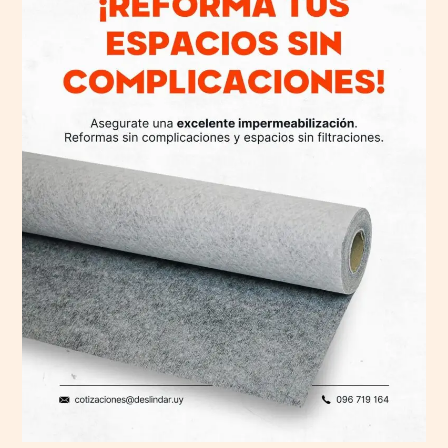
estrés
y
olvidate
de
las
filtraciones!