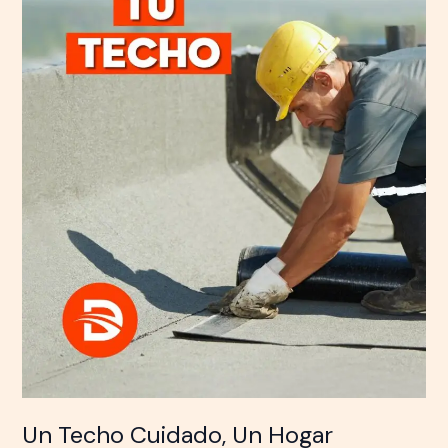
Hogar
Protegido:
La
Clave
es
la
Impermeabilización
Preventiva
Un Techo Cuidado, Un Hogar