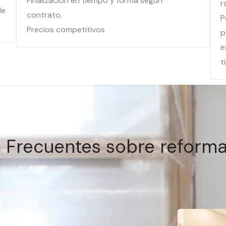
Finalización en tiempo y forma según
r
de
contrato.
P
Precios competitivos
p
e
t
 Frecuentes sobre reform