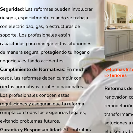
Seguridad
: Las reformas pueden involucrar
riesgos, especialmente cuando se trabaja
con electricidad, gas, o estructuras de
soporte. Los profesionales están
capacitados para manejar estas situaciones
de manera segura, protegiendo tu hogar o
negocio y evitando accidentes.
Cumplimiento de Normativas
: En muchos
Reformas Int
Exteriores
casos, las reformas deben cumplir con
ciertas normativas locales o nacionales.
Reformas de 
Los profesionales conocen estas
renovación co
regulaciones y aseguran que la reforma
remodelación
cumpla con todas las exigencias legales,
transformamos
evitando problemas futuros.
soluciones a 
Garantía y Responsabilidad
: Al contratar a
el diseño y l