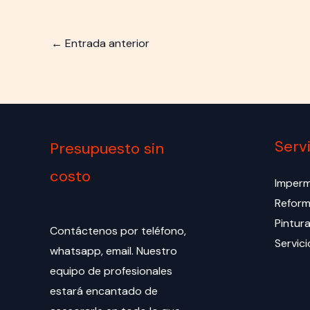
←
Entrada anterior
Serv
Presupuesto sin
costo
Imperm
Refor
Pintur
Contáctenos por teléfono,
Servici
whatsapp, email. Nuestro
equipo de profesionales
estará encantado de