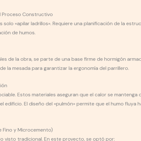
El Proceso Constructivo
 solo «apilar ladrillos». Requiere una planificación de la estr
ación de humos.
es de la obra, se parte de una base firme de hormigón armado. 
de la mesada para garantizar la ergonomía del parrillero.
ión
egociable. Estos materiales aseguran que el calor se mantenga d
el edificio. El diseño del «pulmón» permite que el humo fluya h
e Fino y Microcemento)
llo visto tradicional. En este proyecto, se optó por: