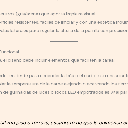
tros (gris/arena) que aporta limpieza visual.
ficies resistentes, fáciles de limpiar y con una estética indu
as laterales para regular la altura de la parrilla con precisión
Funcional
 el diseño debe incluir elementos que faciliten la tarea:
ndependiente para encender la leña o el carbón sin ensuciar l
ar la temperatura de la carne alejando o acercando los fierro
n de guirnaldas de luces o focos LED empotrados es vital par
 último piso o terraza, asegúrate de que la chimenea s